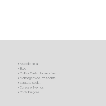
Associe-se já
Blog
CUBs - Custo Unitário Básico
Mensagem do Presidente
Estatuto Social
Cursos e Eventos
Contribuições