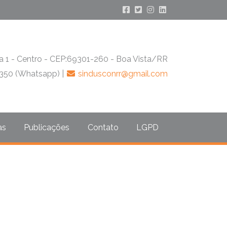
a 1 - Centro - CEP:69301-260 - Boa Vista/RR
350 (Whatsapp) |
sindusconrr@gmail.com
as
Publicações
Contato
LGPD