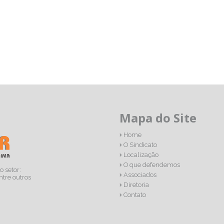
Mapa do Site
Home
O Sindicato
Localização
O que defendemos
o setor:
Associados
ntre outros
Diretoria
Contato