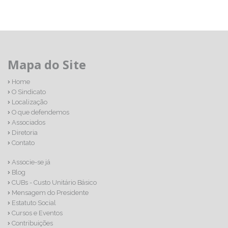
Mapa do Site
Home
O Sindicato
Localização
O que defendemos
Associados
Diretoria
Contato
Associe-se já
Blog
CUBs - Custo Unitário Básico
Mensagem do Presidente
Estatuto Social
Cursos e Eventos
Contribuições