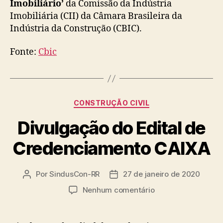
Imobiliário’
da Comissão da Indústria
Imobiliária (CII) da Câmara Brasileira da
Indústria da Construção (CBIC).
Fonte:
Cbic
Categorias
CONSTRUÇÃO CIVIL
Divulgação do Edital de
Credenciamento CAIXA
Por
SindusCon-RR
27 de janeiro de 2020
Autor
Data
do
de
em
Nenhum comentário
post
publicação
Divulgação
do
Edital