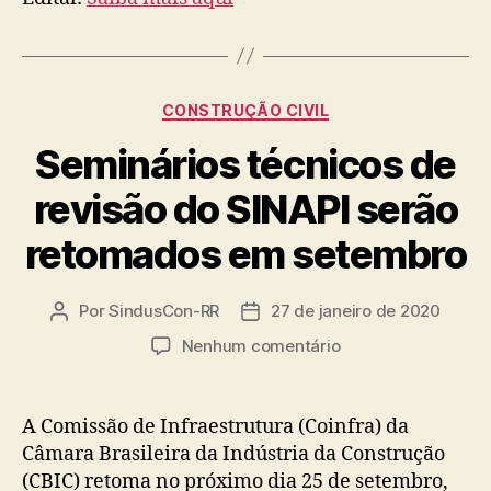
Categorias
CONSTRUÇÃO CIVIL
Seminários técnicos de
revisão do SINAPI serão
retomados em setembro
Por
SindusCon-RR
27 de janeiro de 2020
Autor
Data
do
de
em
Nenhum comentário
post
publicação
Seminários
técnicos
de
A Comissão de Infraestrutura (Coinfra) da
revisão
Câmara Brasileira da Indústria da Construção
do
(CBIC) retoma no próximo dia 25 de setembro,
SINAPI