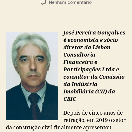
em
Nenhum comentário
post
publicação
Construção:
2019
o
ano
José Pereira Gonçalves
da
é economista e sócio
retomada
diretor da Lisbon
das
atividades
Consultoria
Financeira e
Participações Ltda e
consultor da Comissão
da Indústria
Imobiliária (CII) da
CBIC
Depois de cinco anos de
retração, em 2019 o setor
da construção civil finalmente apresentou