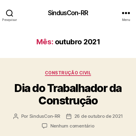
SindusCon-RR
Pesquisar
Menu
Mês:
outubro 2021
Categorias
CONSTRUÇÃO CIVIL
Dia do Trabalhador da
Construção
Por
SindusCon-RR
26 de outubro de 2021
Autor
Data
do
de
em
Nenhum comentário
post
publicação
Dia