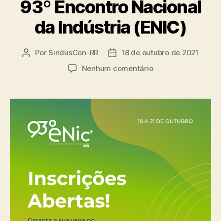
93º Encontro Nacional
da Indústria (ENIC)
Por
SindusCon-RR
18 de outubro de 2021
Autor
Data
do
de
em
Nenhum comentário
post
publicação
93º
Encontro
Nacional
da
Indústria
(ENIC)