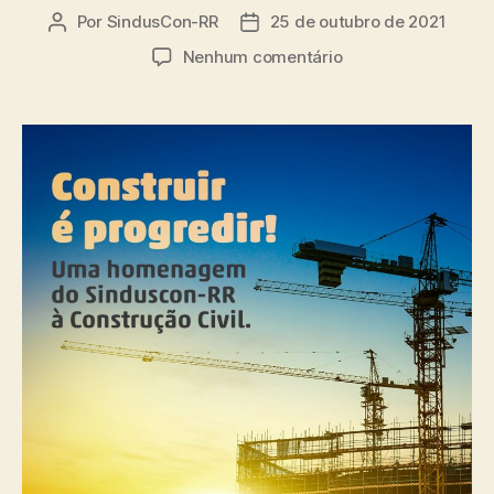
Por
SindusCon-RR
25 de outubro de 2021
Autor
Data
do
de
em
Nenhum comentário
post
publicação
25.10
–
DIA
DA
CONSTRUÇÃO
CIVIL