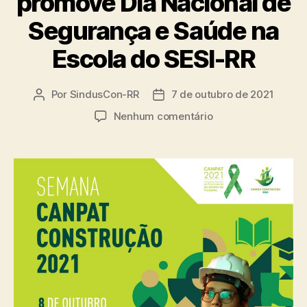
promove Dia Nacional de
Segurança e Saúde na
Escola do SESI-RR
Por
SindusCon-RR
7 de outubro de 2021
Autor
Data
do
de
em
Nenhum comentário
post
publicação
Semana
CANPAT
Construção
2021
promove
Dia
Nacional
de
Segurança
e
Saúde
na