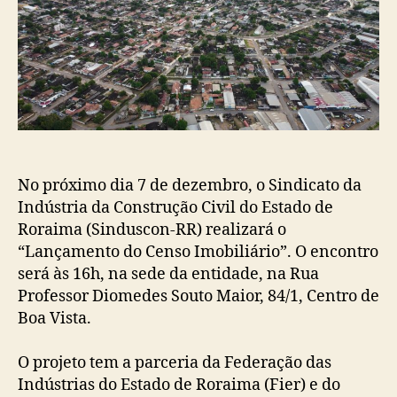
realiza
‘Lançamento
do
Censo
Imobiliário’
No próximo dia 7 de dezembro, o Sindicato da
Indústria da Construção Civil do Estado de
Roraima (Sinduscon-RR) realizará o
“Lançamento do Censo Imobiliário”. O encontro
será às 16h, na sede da entidade, na Rua
Professor Diomedes Souto Maior, 84/1, Centro de
Boa Vista.
O projeto tem a parceria da Federação das
Indústrias do Estado de Roraima (Fier) e do