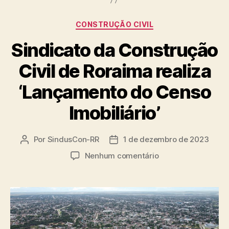
Categorias
CONSTRUÇÃO CIVIL
Sindicato da Construção
Civil de Roraima realiza
‘Lançamento do Censo
Imobiliário’
Por
SindusCon-RR
1 de dezembro de 2023
Autor
Data
do
de
em
Nenhum comentário
post
publicação
Sindicato
da
Construção
Civil
de
Roraima