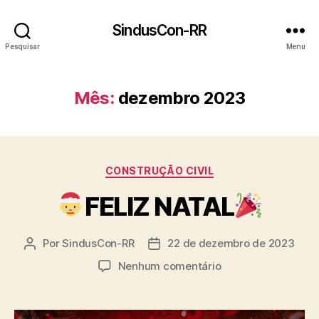
SindusCon-RR
Pesquisar
Menu
Mês:
dezembro 2023
Categorias
CONSTRUÇÃO CIVIL
FELIZ NATAL
Por
SindusCon-RR
22 de dezembro de 2023
Autor
Data
do
de
em
Nenhum comentário
post
publicação
FELIZ
NATAL