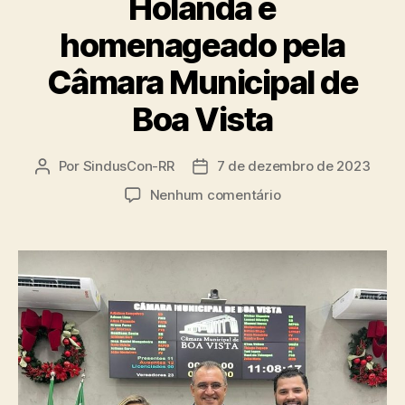
Holanda é
homenageado pela
Câmara Municipal de
Boa Vista
Por
SindusCon-RR
7 de dezembro de 2023
Autor
Data
do
de
em
Nenhum comentário
post
publicação
Empresário
Clerlânio
Holanda
é
homenageado
pela
Câmara
Municipal
de
Boa