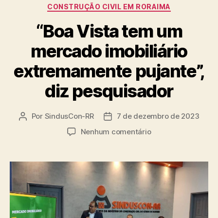
CONSTRUÇÃO CIVIL EM RORAIMA
“Boa Vista tem um
mercado imobiliário
extremamente pujante”,
diz pesquisador
Por
SindusCon-RR
7 de dezembro de 2023
Autor
Data
do
de
em
Nenhum comentário
post
publicação
“Boa
Vista
tem
um
mercado
imobiliário
extremamente
pujante”,