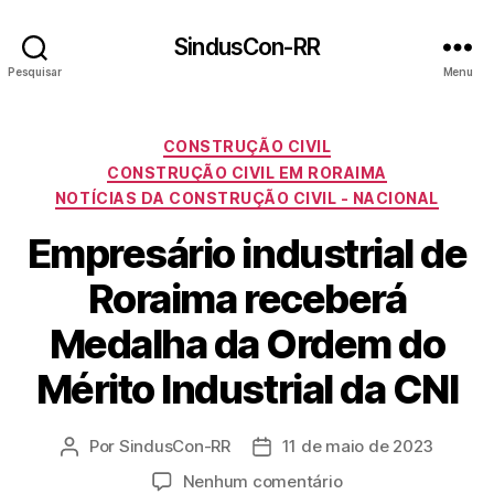
SindusCon-RR
Pesquisar
Menu
Categorias
CONSTRUÇÃO CIVIL
CONSTRUÇÃO CIVIL EM RORAIMA
NOTÍCIAS DA CONSTRUÇÃO CIVIL - NACIONAL
Empresário industrial de
Roraima receberá
Medalha da Ordem do
Mérito Industrial da CNI
Por
SindusCon-RR
11 de maio de 2023
Autor
Data
do
de
em
Nenhum comentário