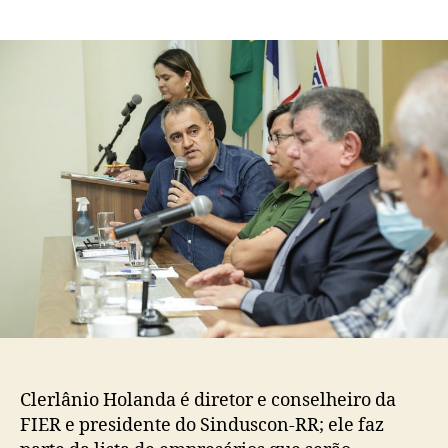
post
publicação
Empresário
industrial
de
Roraima
receberá
Medalha
da
Ordem
do
Mérito
Industrial
da
CNI
Clerlânio Holanda é diretor e conselheiro da
FIER e presidente do Sinduscon-RR; ele faz