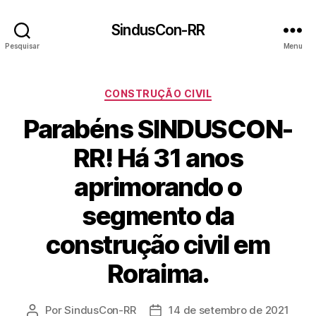
SindusCon-RR
Pesquisar
Menu
Categorias
CONSTRUÇÃO CIVIL
Parabéns SINDUSCON-
RR! Há 31 anos
aprimorando o
segmento da
construção civil em
Roraima.
Por
SindusCon-RR
14 de setembro de 2021
Autor
Data