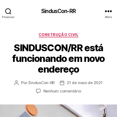
SindusCon-RR
Pesquisar
Menu
Categorias
CONSTRUÇÃO CIVIL
SINDUSCON/RR está
funcionando em novo
endereço
Por
SindusCon-RR
21 de maio de 2021
Autor
Data
do
de
em
Nenhum comentário
post
publicação
SINDUSCON/RR
está
funcionando
em